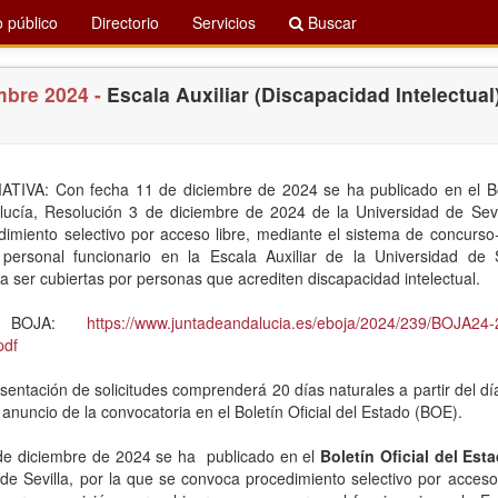
 público
Directorio
Servicios
Buscar
mbre 2024 -
Escala Auxiliar (Discapacidad Intelectual)
IVA: Con fecha 11 de diciembre de 2024 se ha publicado en el Bole
lucía, Resolución 3 de diciembre de 2024 de la Universidad de Sevi
imiento selectivo por acceso libre, mediante el sistema de concurso-
personal funcionario en la Escala Auxiliar de la Universidad de S
a ser cubiertas por personas que acrediten discapacidad intelectual.
a BOJA:
https://www.juntadeandalucia.es/eboja/2024/239/BOJA24
pdf
sentación de solicitudes comprenderá 20 días naturales a partir del día
 anuncio de la convocatoria en el Boletín Oficial del Estado (BOE).
de diciembre de 2024 se ha publicado en el
Boletín Oficial del Est
 de Sevilla, por la que se convoca procedimiento selectivo por acceso 