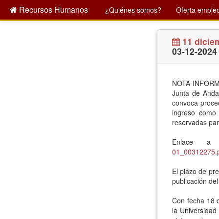
Recursos Humanos
¿Quiénes somos?
Oferta empleo
11 dicie
03-12-2024
NOTA INFORMAT
Junta de Anda
convoca proced
ingreso como 
reservadas par
Enlace 
01_00312275.
El plazo de pre
publicación del
Con fecha 18 
la Universidad