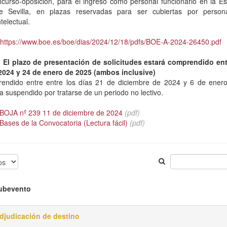
curso-oposición, para el ingreso como personal funcionario en la Esc
e Sevilla, en plazas reservadas para ser cubiertas por person
telectual.
https://www.boe.es/boe/dias/2024/12/18/pdfs/BOE-A-2024-26450.pdf
l plazo de presentación de solicitudes estará comprendido entr
2024 y 24 de enero de 2025 (ambos inclusive)
rendido entre entre los días 21 de diciembre de 2024 y 6 de ene
a suspendido por tratarse de un periodo no lectivo.
BOJA nº 239 11 de diciembre de 2024
(pdf)
ases de la Convocatoria (Lectura fácil)
(pdf)
ubevento
djudicación de destino