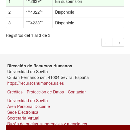
1
***2639**
En suspensión
2
***4322**
Disponible
3
***4233**
Disponible
Registros del 1 al 3 de 3
←
→
Dirección de Recursos Humanos
Universidad de Sevilla
C/ San Fernando s/n, 41004 Sevilla, España
https://recursoshumanos.us.es
Créditos
Protección de Datos
Contactar
Universidad de Sevilla
Área Personal Docente
Sede Electrónica
Secretaría Virtual
Buzón de quejas, sugerencias y menciones
Tablón de anuncios