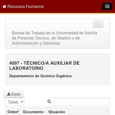
Recursos Humanos
Intranet
¿Quiénes somos?
Bolsas de Trabajo de la Universidad de Sevilla
de Personal Técnico, de Gestión y de
Oferta empleo público
Administración y Servicios
Directorio
Servicios
4097 - TÉCNICO/A AUXILIAR DE
LABORATORIO
Buscar
Departamento de Química Orgánica
Excel
Orden
Documento
Situación