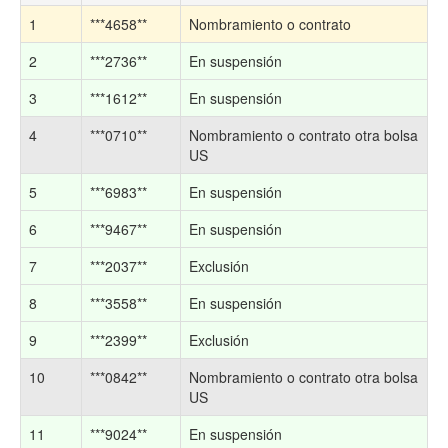
1
***4658**
Nombramiento o contrato
2
***2736**
En suspensión
3
***1612**
En suspensión
4
***0710**
Nombramiento o contrato otra bolsa
US
5
***6983**
En suspensión
6
***9467**
En suspensión
7
***2037**
Exclusión
8
***3558**
En suspensión
9
***2399**
Exclusión
10
***0842**
Nombramiento o contrato otra bolsa
US
11
***9024**
En suspensión