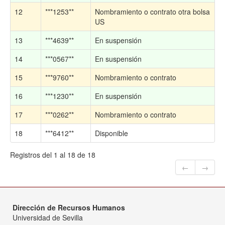
12
***1253**
Nombramiento o contrato otra bolsa
US
13
***4639**
En suspensión
14
***0567**
En suspensión
15
***9760**
Nombramiento o contrato
16
***1230**
En suspensión
17
***0262**
Nombramiento o contrato
18
***6412**
Disponible
Registros del 1 al 18 de 18
←
→
Dirección de Recursos Humanos
Universidad de Sevilla