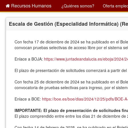
Recursos Humanos
¿Quiénes somos?
Oferta empleo
Escala de Gestión (Especialidad Informática) (Re
Con fecha 17 de diciembre de 2024 se ha publicado en el Bolet
convocan pruebas selectivas de acceso libre por el sistema sel
Enlace a BOJA:
https://www.juntadeandalucia.es/eboja/202
El plazo de presentación de solicitudes comenzará a partir del
Con fecha 25 de diciembre de 2024 se ha publicado en el Bolet
convocatoria de pruebas selectivas para ingreso, por el sistem
Enlace a BOE:
https://boe.es/boe/dias/2024/12/25/pdfs/BOE-
IMPORTANTE: El plazo de presentación de solicitudes final
El plazo comprendido entre entre los días 21 de diciembre de 
Con fecha 14 de febrero de 2025, se ha publicado en el Boletí