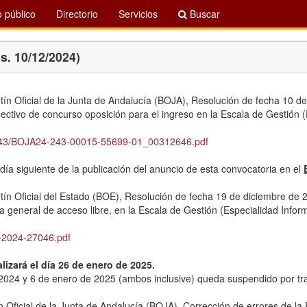
 público
Directorio
Servicios
Buscar
s. 10/12/2024)
ín Oficial de la Junta de Andalucía (BOJA), Resolución de fecha 10 de 
ectivo de concurso oposición para el ingreso en la Escala de Gestión (E
4/243/BOJA24-243-00015-55699-01_00312646.pdf
 día siguiente de la publicación del anuncio de esta convocatoria en el
ín Oficial del Estado (BOE), Resolución de fecha 19 de diciembre de 20
a general de acceso libre, en la Escala de Gestión (Especialidad Inform
A-2024-27046.pdf
izará el día 26 de enero de 2025.
2024 y 6 de enero de 2025 (ambos inclusive) queda suspendido por trat
n Oficial de la Junta de Andalucía (BOJA), Corrección de errores de la