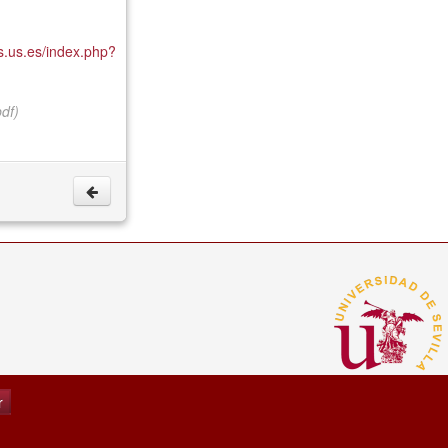
s.us.es/index.php?
pdf)
r