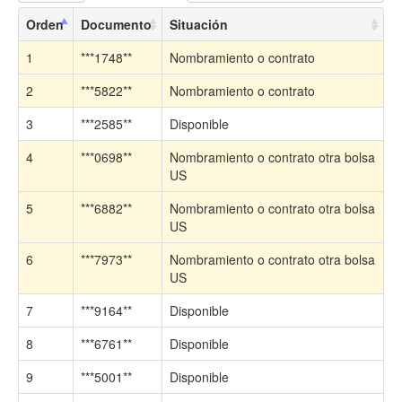
Orden
Documento
Situación
1
***1748**
Nombramiento o contrato
2
***5822**
Nombramiento o contrato
3
***2585**
Disponible
4
***0698**
Nombramiento o contrato otra bolsa
US
5
***6882**
Nombramiento o contrato otra bolsa
US
6
***7973**
Nombramiento o contrato otra bolsa
US
7
***9164**
Disponible
8
***6761**
Disponible
9
***5001**
Disponible