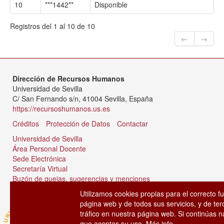
10
***1442**
Disponible
Registros del 1 al 10 de 10
←
→
Dirección de Recursos Humanos
Universidad de Sevilla
C/ San Fernando s/n, 41004 Sevilla, España
https://recursoshumanos.us.es
Créditos
Protección de Datos
Contactar
Universidad de Sevilla
Área Personal Docente
Sede Electrónica
Secretaría Virtual
Buzón de quejas, sugerencias y menciones
Tablón de anuncios
Utilizamos cookies propias para el correcto f
página web y de todos sus servicios, y de ter
tráfico en nuestra página web. Si continúas
que aceptas su uso.
Más info.